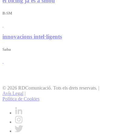
el bicing ja és a smou
B:SM
innovacions intel·ligents
Saba
© 2026 RDComunicació. Tots els drets reservats.
|
Avís Legal
|
Política de Cookies