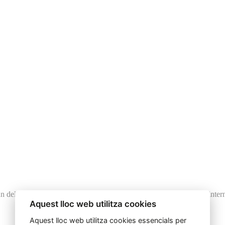
n dels atletes espanyols més llorejats tant en l’àmbit nacional com int
Aquest lloc web utilitza cookies
Aquest lloc web utilitza cookies essencials per