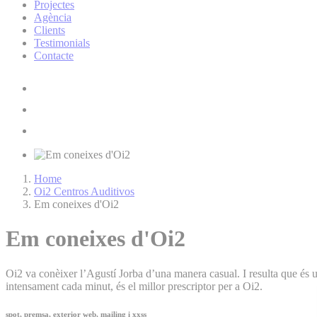
Projectes
Agència
Clients
Testimonials
Contacte
Home
Oi2 Centros Auditivos
Em coneixes d'Oi2
Em coneixes d'Oi2
Oi2 va conèixer l’Agustí Jorba d’una manera casual. I resulta que és u
intensament cada minut, és el millor prescriptor per a Oi2.
spot, premsa, exterior web, mailing i xxss